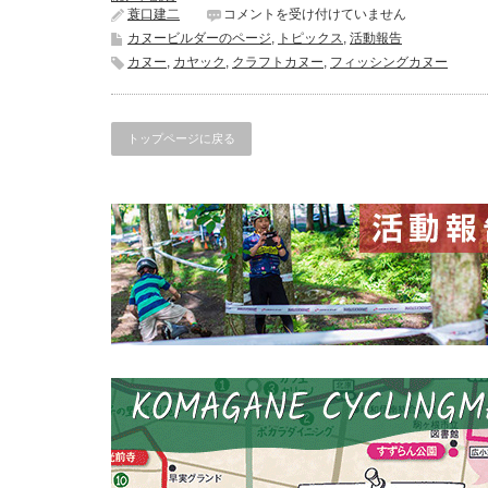
カ
蓑口建二
コメントを受け付けていません
ヌ
カヌービルダーのページ
,
トピックス
,
活動報告
ー
カヌー
,
カヤック
,
クラフトカヌー
,
フィッシングカヌー
ビ
ル
ダ
ー
トップページに戻る
の
ペ
ー
ジ
Vol.
1
は