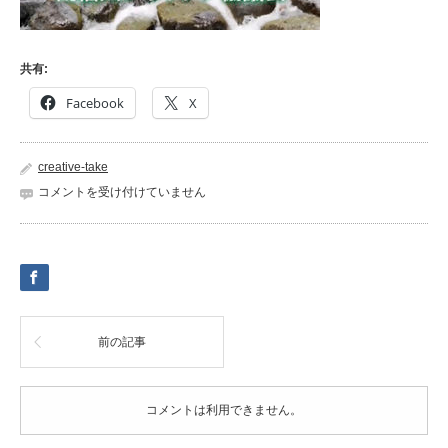
共有:
Facebook
X
creative-take
sumasura-
コメントを受け付けていません
5
は
前の記事
コメントは利用できません。