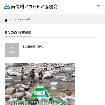
Home
sumasura-5
SNOO NEWS
sumasura-5
3.24
2020