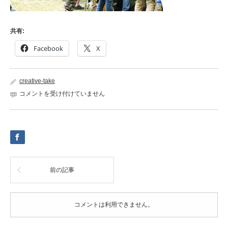
共有:
Facebook
X
creative-take
sumasura-
コメントを受け付けていません
03
は
前の記事
コメントは利用できません。