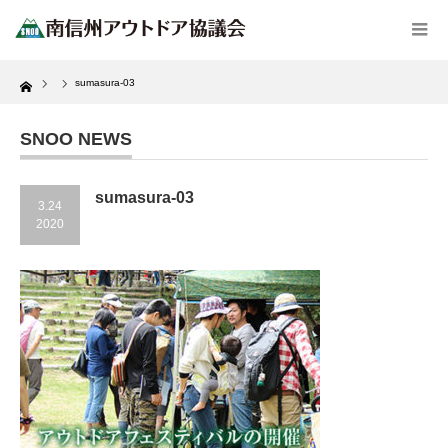
Home
sumasura-03
SNOO NEWS
sumasura-03
3.24
2020