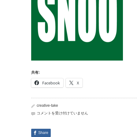
共有:
Facebook
X
creative-take
snoo
コメントを受け付けていません
は
Share