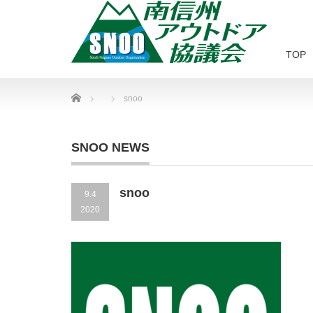
TOP
Home
snoo
SNOO NEWS
snoo
9.4
2020