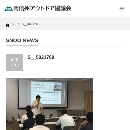
Home
S__5021709
SNOO NEWS
S__5021709
6.15
2018