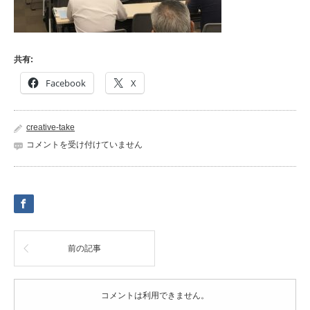
共有:
Facebook
X
creative-take
S__5021709
コメントを受け付けていません
は
前の記事
コメントは利用できません。