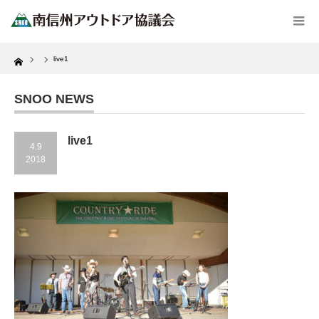
Home
live1
SNOO NEWS
live1
4.9
2018