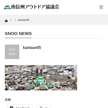
Home
kanban05
SNOO NEWS
kanban05
9.29
2022
共有: