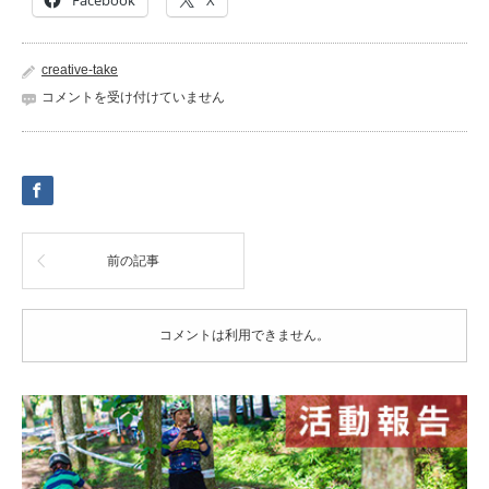
Facebook
X
creative-take
kanban05
コメントを受け付けていません
は
前の記事
コメントは利用できません。