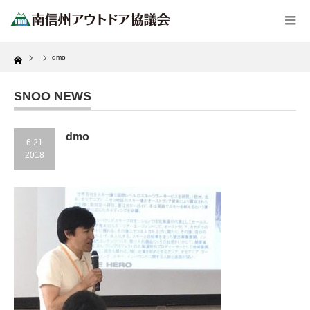
Home
dmo
SNOO NEWS
dmo
6.21
2018