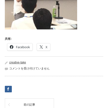
共有:
Facebook
X
creative-take
dmo
コメントを受け付けていません
は
前の記事