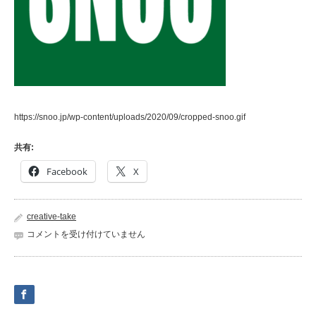
https://snoo.jp/wp-content/uploads/2020/09/cropped-snoo.gif
共有:
Facebook
X
creative-take
cropped-
コメントを受け付けていません
snoo.gif
は