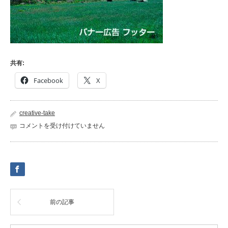
共有:
Facebook
X
creative-take
bu-
コメントを受け付けていません
footer-
0
は
前の記事