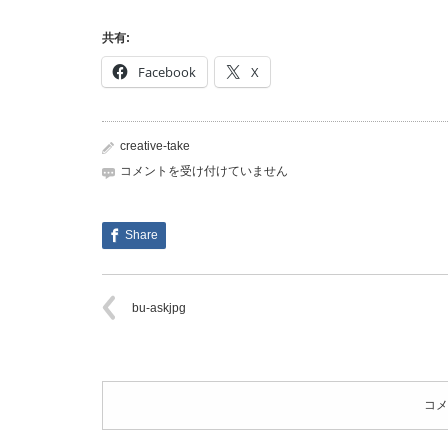
共有:
Facebook
X
creative-take
bu-
コメントを受け付けていません
askjpg
は
Share
bu-askjpg
コメ