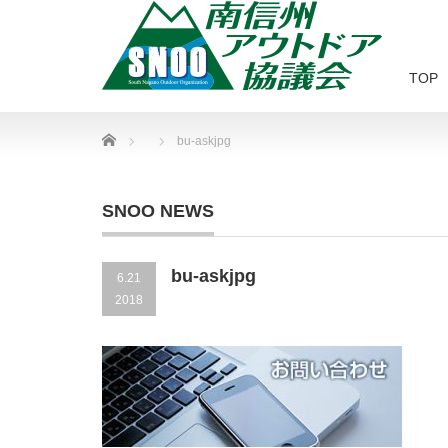
TOP
Home
bu-askjpg
SNOO NEWS
bu-askjpg
6.21
2018