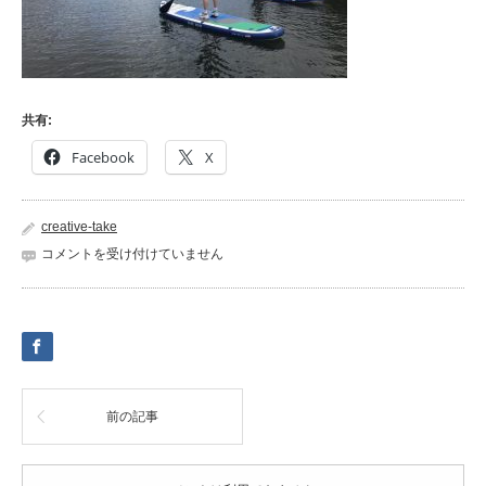
共有:
Facebook
X
creative-take
43185346_1016044585241336_5842432506531414016_n
コメントを受け付けていません
は
前の記事