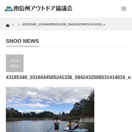
Home
43185346_1016044585241336_5842432506531414016_n
SNOO NEWS
11.13
2018
43185346_1016044585241336_5842432506531414016_n