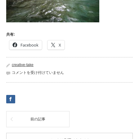
共有:
Facebook
X
creative-take
42150699_1007352762777185_477647990207545344_n
コメントを受け付けていません
は
前の記事