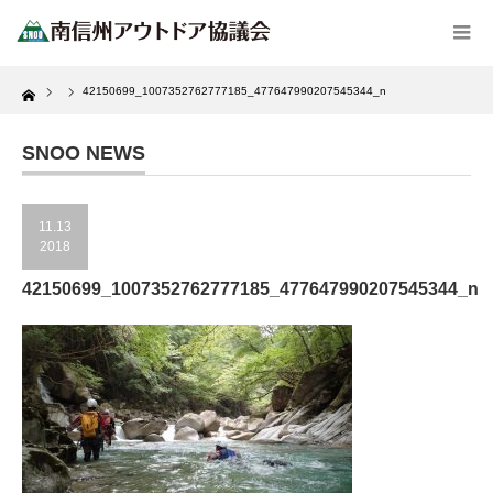
Home
42150699_1007352762777185_477647990207545344_n
SNOO NEWS
11.13
2018
42150699_1007352762777185_477647990207545344_n