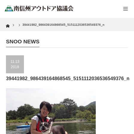
Home
39441982_986439164868545_5151112036536549376_n
SNOO NEWS
11.13
2018
39441982_986439164868545_5151112036536549376_n