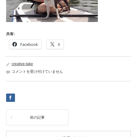
共有:
Facebook
X
creative-take
39441982_986439164868545_5151112036536549376_n
コメントを受け付けていません
は
前の記事