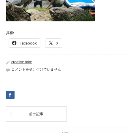
共有:
Facebook
X
creative-take
39153071_981999671979161_4192626858220584960_n
コメントを受け付けていません
は
前の記事