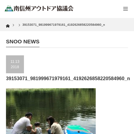
Home
39153071_981999671979161_4192626858220584960_n
SNOO NEWS
11.13
2018
39153071_981999671979161_4192626858220584960_n