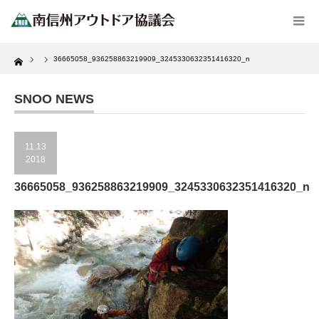
Home
36665058_936258863219909_3245330632351416320_n
SNOO NEWS
11.13
2018
36665058_936258863219909_3245330632351416320_n