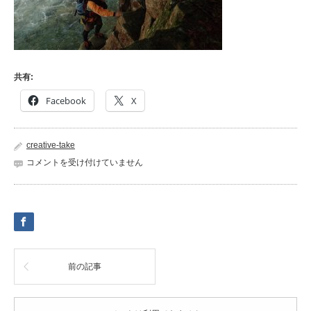
共有:
Facebook
X
creative-take
36665058_936258863219909_3245330632351416320_n
コメントを受け付けていません
は
前の記事