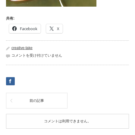
共有:
Facebook
X
creative-take
2019fes-
コメントを受け付けていません
54
は
前の記事
コメントは利用できません。