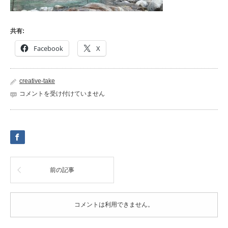
共有:
Facebook
X
creative-take
2019fes-
コメントを受け付けていません
05
は
前の記事
コメントは利用できません。