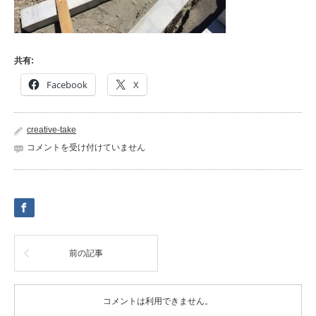
共有:
Facebook
X
creative-take
2017-
コメントを受け付けていません
08-
05
13.22.41
は
前の記事
コメントは利用できません。