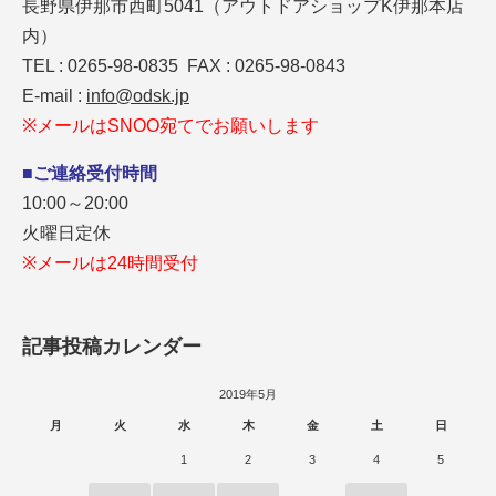
長野県伊那市西町5041（アウトドアショップK伊那本店
内）
TEL : 0265-98-0835 FAX : 0265-98-0843
E-mail :
info@odsk.jp
※メールはSNOO宛てでお願いします
■ご連絡受付時間
10:00～20:00
火曜日定休
※メールは24時間受付
記事投稿カレンダー
2019年5月
月
火
水
木
金
土
日
1
2
3
4
5