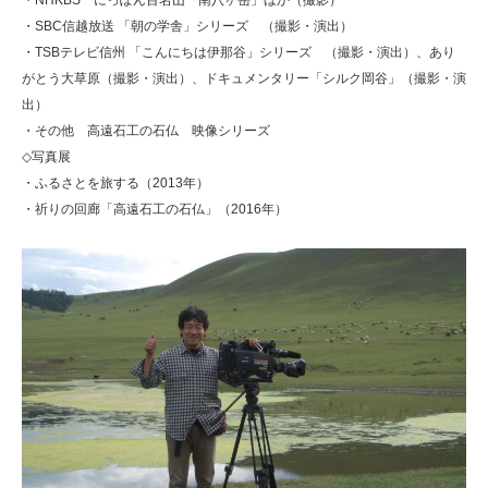
・NHKBS にっぽん百名山「南八ヶ岳」ほか（撮影）
・SBC信越放送 「朝の学舎」シリーズ （撮影・演出）
・TSBテレビ信州 「こんにちは伊那谷」シリーズ （撮影・演出）、あり
がとう大草原（撮影・演出）、ドキュメンタリー「シルク岡谷」（撮影・演
出）
・その他 高遠石工の石仏 映像シリーズ
◇写真展
・ふるさとを旅する（2013年）
・祈りの回廊「高遠石工の石仏」（2016年）