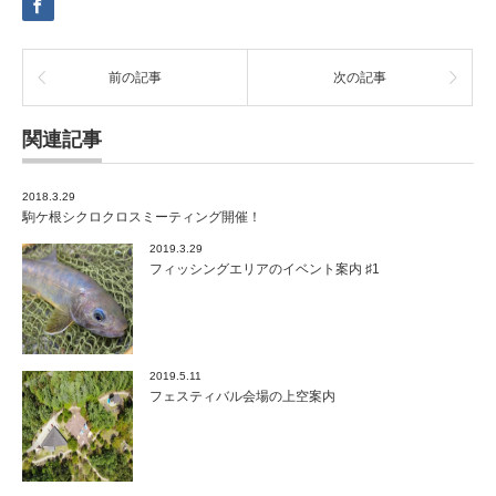
ご
案
内
は
前の記事
次の記事
関連記事
2018.3.29
駒ケ根シクロクロスミーティング開催！
2019.3.29
フィッシングエリアのイベント案内 ♯1
2019.5.11
フェスティバル会場の上空案内