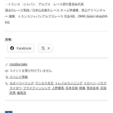
・トランス ジャパン アルプス レース実行委員会代表
過去のレース実績／日本山岳耐久レース チーム準優勝、里山アドベンチャ
ー 優勝、トランスジャパンアルプスレース 完走4回、OMM Japan straightA
6位
共有:
Facebook
X
creative-take
ア
コメントを受け付けていません
ウ
イベント情報
ト
カヌーツーリング
,
テンカラ大王
,
トレイルランニング
,
ドローン
,
パラグ
ド
ライダー
,
フライフィッシング
,
上野勝美
,
呉本圭樹
,
映像
,
熊谷友幸
,
石垣
ア
尚男
,
飯島浩
講
演
会
の