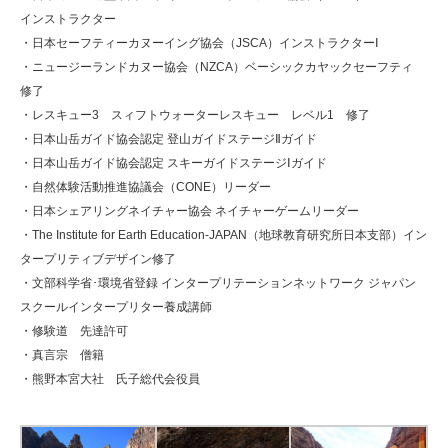
インストラクター
・日本セーフティーカヌーイング協会（JSCA）インストラクターⅠ
・ニュージーランドカヌー協会（NZCA）ベーシックカヤックセーフティ
修了
・レスキュー3 スィフトウォーターレスキュー レベル1 修了
・日本山岳ガイド協会認定 登山ガイドステージⅡガイド
・日本山岳ガイド協会認定 スキーガイドステージⅠガイド
・自然体験活動推進協議会（CONE）リーダー
・日本シェアリングネイチャー協会 ネイチャーゲームリーダー
・The Institute for Earth Education-JAPAN（地球教育研究所日本支部）イン
タープリティブデザイン修了
・文部科学省･環境省登録 インタープリテーションネットワーク ジャパン
スクールインタープリター養成講師
・修験道 先達許可
・真言宗 僧籍
・熊野本宮大社 氏子総代会役員