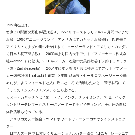
1968年生まれ
幼少より関西の野山を駆け巡り、1994年オーストラリアを3ヶ月間バイクで
放浪、1996年ニュージランド・アメリカにてカヤック放浪修行、以後毎年
アメリカ・カナダの川へ出かける（ニュージーランド・アメリカ・カナダに
て日本人初下降多数）、2000年より国内大手アウトドアメーカー（株式会
社ｍontbell）に勤務、2001年メーカー在籍中に黒部峡谷下ノ廊下カヤック
下降（2nd descents）、2004年に友人数名と共に神戸にてアウトドアメー
カー(株式会社finetrack)を創業、3年間 取締役・セールスマネージャーを勤
めたが、よりフィールドと人に近いところで活動したいと、熊野本宮にて
「くまのエクスペリエンス」を立ち上げる。
カヌー・カヤックをはじめ、ラフティング、クライミング、MTB、バック
カントリーテレマークスキー/スノーボードをガイディング、子供達の自然
体験活動も行っている。
・アメリカカヌー協会（ACA）ホワイトウォーターカヤックインストラク
ター
・日本カヌー連盟 日本レクリエーショナルカヌー協会（JRCA）シーシニア