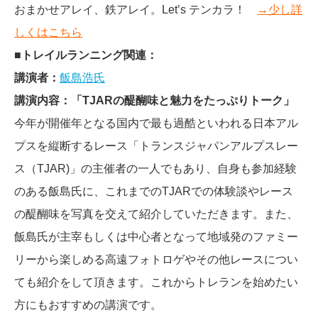
おまかせアレイ、鉄アレイ。Let’s テンカラ！
→少し詳
しくはこちら
■
トレイルランニング関連：
講演者：
飯島浩氏
講演内容：「TJARの醍醐味と魅力をたっぷりトーク」
今年が開催年となる国内で最も過酷といわれる日本アル
プスを縦断するレース「トランスジャパンアルプスレー
ス（TJAR)」の主催者の一人でもあり、自身も参加経験
のある飯島氏に、これまでのTJARでの体験談やレース
の醍醐味を写真を交えて紹介していただきます。また、
飯島氏が主宰もしくは中心者となって地域発のファミー
リーから楽しめる高遠フォトロゲやその他レースについ
ても紹介をして頂きます。これからトレランを始めたい
方にもおすすめの講演です。