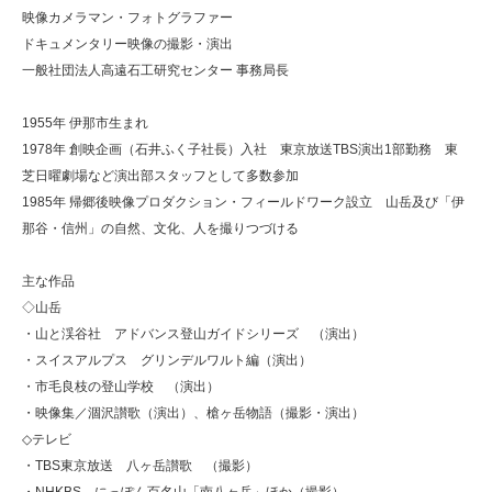
映像カメラマン・フォトグラファー
ドキュメンタリー映像の撮影・演出
一般社団法人高遠石工研究センター 事務局長
1955年 伊那市生まれ
1978年 創映企画（石井ふく子社長）入社 東京放送TBS演出1部勤務 東
芝日曜劇場など演出部スタッフとして多数参加
1985年 帰郷後映像プロダクション・フィールドワーク設立 山岳及び「伊
那谷・信州」の自然、文化、人を撮りつづける
主な作品
◇山岳
・山と渓谷社 アドバンス登山ガイドシリーズ （演出）
・スイスアルプス グリンデルワルト編（演出）
・市毛良枝の登山学校 （演出）
・映像集／涸沢讃歌（演出）、槍ヶ岳物語（撮影・演出）
◇テレビ
・TBS東京放送 八ヶ岳讃歌 （撮影）