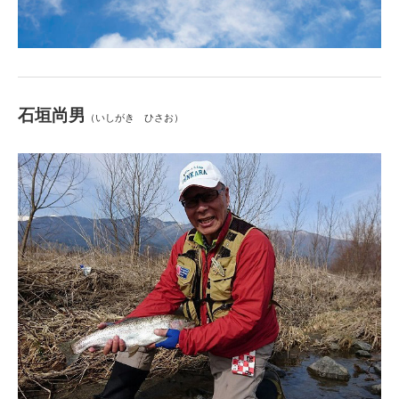
石垣尚男
（いしがき ひさお）