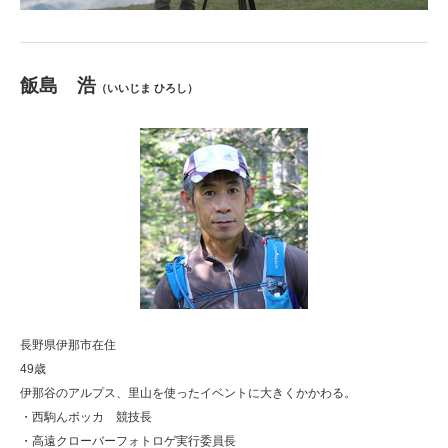
飯島 浩
（いいじま ひろし）
長野県伊那市在住
49歳
伊那谷のアルプス、里山を使ったイベントに大きくかかわる。
・西駒んボッカ 競技長
・高遠クローバーフォトロゲ実行委員長