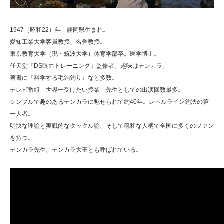
1947（昭和22）年 静岡県生まれ。
愛知工業大学客員教授、名誉教授。
東京教育大学（現・筑波大学）体育学部卒。医学博士。
任天堂『DS眼力トレーニング』監修者。趣味はテンカラ。
著書に『科学する毛鉤釣り』など多数。
テレビ番組 世界一受けたい授業 先生としての出演回数最多。
シンプルで趣のあるテンカラに魅せられて約40年。レベルライン釣法の第
一人者。
明快な理論と実戦的なタックル論、そして穏和な人柄で全国に多くのファン
を持つ。
テンカラ先生、テンカラ大王とも呼ばれている。