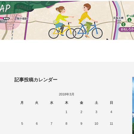
記事投稿カレンダー
2018年3月
月
火
水
木
金
土
日
1
2
3
4
5
6
7
8
9
10
11