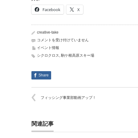
Facebook
X
creative-take
駒
コメントを受け付けていません
ケ
イベント情報
根
シクロクロス
,
駒ケ根高原スキー場
シ
ク
ロ
ク
Share
ロ
ス
ミ
フィッシング事業部動画アップ！
ー
テ
ィ
ン
グ
関連記事
開
催！