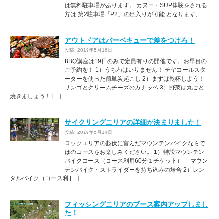
は無料駐車場があります。 カヌー・SUP体験をされる
方は 第2駐車場「P2」の出入りが可能 となります。
アウトドアはバーベキューで差をつけろ！
投稿: 2019年5月16日
BBQ講座は19日のみで定員有りの開催です。お早目の
ご予約を！ 1）うちわはいりません！ チヤコールスタ
ーターを使った簡単炭起こし 2）まずは乾杯しよう！
リンゴとクリームチーズのカナッペ 3）野菜は丸ごと
焼きましょう！ […]
サイクリングエリアの詳細が決まりました！
投稿: 2019年5月14日
ロックエリアの起伏に富んだマウンテンバイクならで
はのコースをお楽しみください。 1）特設マウンテン
バイクコース（コース利用60分１チケット） マウン
テンバイク・ストライダーを持ち込みの場合 2）レン
タルバイク（コース利 […]
フィッシングエリアのブース案内アップしまし
た！