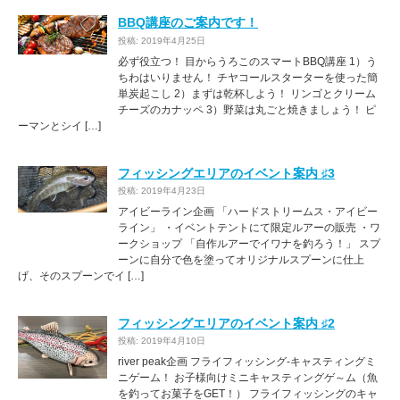
BBQ講座のご案内です！
投稿: 2019年4月25日
必ず役立つ！ 目からうろこのスマートBBQ講座 1）う
ちわはいりません！ チヤコールスターターを使った簡
単炭起こし 2）まずは乾杯しよう！ リンゴとクリーム
チーズのカナッペ 3）野菜は丸ごと焼きましょう！ ピ
ーマンとシイ […]
フィッシングエリアのイベント案内 ♯3
投稿: 2019年4月23日
アイビーライン企画 「ハードストリームス・アイビー
ライン」 ・イベントテントにて限定ルアーの販売 ・ワ
ークショップ 「自作ルアーでイワナを釣ろう！」 スプ
ーンに自分で色を塗ってオリジナルスプーンに仕上
げ、そのスプーンでイ […]
フィッシングエリアのイベント案内 ♯2
投稿: 2019年4月10日
river peak企画 フライフィッシング-キャスティングミ
ニゲーム！ お子様向けミニキャスティングゲ～ム（魚
を釣ってお菓子をGET！） フライフィッシングのキャ