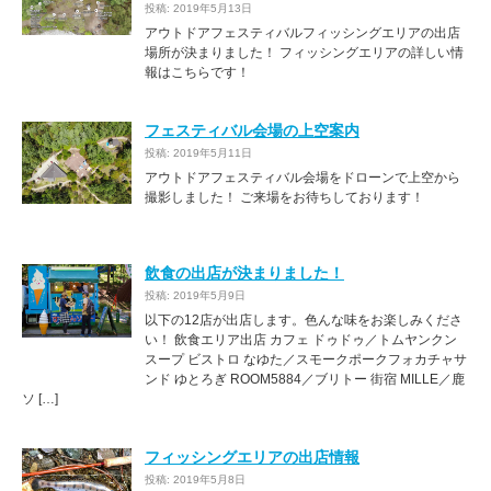
投稿: 2019年5月13日
アウトドアフェスティバルフィッシングエリアの出店
場所が決まりました！ フィッシングエリアの詳しい情
報はこちらです！
フェスティバル会場の上空案内
投稿: 2019年5月11日
アウトドアフェスティバル会場をドローンで上空から
撮影しました！ ご来場をお待ちしております！
飲食の出店が決まりました！
投稿: 2019年5月9日
以下の12店が出店します。色んな味をお楽しみくださ
い！ 飲食エリア出店 カフェ ドゥドゥ／トムヤンクン
スープ ビストロ なゆた／スモークポークフォカチャサ
ンド ゆとろぎ ROOM5884／ブリトー 街宿 MILLE／鹿
ソ […]
フィッシングエリアの出店情報
投稿: 2019年5月8日