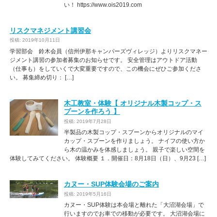
い！ https://www.ois2019.com
リスクマネジメント講習会
投稿: 2019年10月11日
学習部会 鈴木会員（信州伊那キャンパーズヴィレッジ）よりリスクマネー
ジメント講習の参加者募集のお知らせです。 安全管理はアウトドア活動
（仕事も）をしていくで大変重要ですので、この機会にぜひご参加くださ
い。 募集締め切り： […]
木工教室・体験【 オリジナル木製コップ・ス
プーンを作ろう 】
投稿: 2019年7月28日
半製品の木製コップ・スプーンからオリジナルのマイ
カップ・スプーンを作りましょう。 ナイフの使い方か
ら木の温かみを体感しましょう。 親子で楽しい空間を
体験してみてください。 体験概要 １．開催日：8月18日（日）、9月23 […]
カヌー・SUP体験会場のご案内
投稿: 2019年5月16日
カヌー・SUP体験は本会場と離れた「大沼湖会場」で
行いますのでお車での移動が必要です。 大沼湖会場に